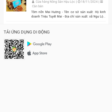
Cửa hàng Nông Sản Hậu Lộc
|
18/11/2024
|
Cần bán
Tôm nõn Mai Hường - Tên cơ sở sản xuất: Hộ kinh
doanh Triệu Tuyết Mai - Địa chỉ sản xuất: xã Ngư Lộc,
huyện Hậu Lộc. - Điện thoại: 0977.886.039 - Chủ cơ sở:
Triệu Tuyết Mai - Mô tả sản phẩm: là sản phẩm OCOP. -
Giá: 600.000 đồng - 1.500.000 đồng/tùy size
TẢI ỨNG DỤNG DI ĐỘNG