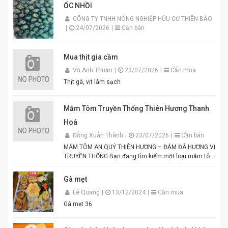
ỐC NHỒI
CÔNG TY TNHH NÔNG NGHIỆP HỮU CƠ THIÊN BẢO
|
24/07/2026
|
Cần bán
Mua thịt gia cầm
Vũ Anh Thuận
|
23/07/2026
|
Cần mua
Thịt gà, vịt làm sạch
Mắm Tôm Truyền Thống Thiên Hương Thanh
Hoá
Đồng Xuân Thành
|
23/07/2026
|
Cần bán
MẮM TÔM AN QUÝ THIÊN HƯƠNG – ĐẬM ĐÀ HƯƠNG VỊ
TRUYỀN THỐNG Bạn đang tìm kiếm một loại mắm tôm
thơm ngon, chuẩn vị để chế biến các món ăn hấp dẫn?
Mắm tôm An Quý Thiên Hương chính là lựa chọn hoàn
Gà mẹt
hảo cho mọi gia đình Việt. Được sản xuất từ tôm tươi
Lê Quang
|
13/12/2024
|
Cần mua
tuyển chọn theo quy trình lên men truyền thống. Màu
tím đặc trưng, hương thơm tự nhiên, vị đậm đà hài
Gà mẹt 36
hòa. Thích hợp để pha chấm bún đậu mắm tôm, thịt
luộc, lòng dồi, hoặc làm gia vị cho các món xào, nấu.