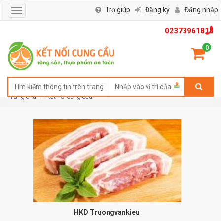
Trợ giúp
Đăng ký
Đăng nhập
Toggle
navigation
02373961818
0
Trang chủ
Kết nối cung cầu
HKD Truongvankieu