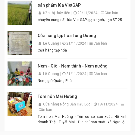
ngay bát mắm tôm thơm ngon khó cưỡng cho món
sản phẩm lúa VietGAP
bún đậu chuẩn vị. Cam kết sản phẩm chất lượng,
đóng gói cẩn thận. Giao hàng nhanh toàn quốc. Đặt
trần thị thủy tiên
|
23/11/2024
|
Cần bán
mua ngay hôm nay để thưởng thức hương vị mắm
chuyên cung cấp lúa VietGAP; gạo sạch; gạo ST 25
tôm đậm đà, chuẩn vị quê hương cùng An Quý Thiên
Hương! #MamTomAnQuyThienHuong #MamTom
#BunDauMamTom #GiaViTruyenThong
Cửa hàng tạp hóa Tùng Dương
#DacSanVietNam #TikTokShop #AnQuyThienHuong
Lê Quang
|
21/11/2024
|
Cần bán
Cửa hàng tạp hóa
Nem - Giò - Nem thính - Nem nướng
Lê Quang
|
21/11/2024
|
Cần bán
Nem, giò Quảng Phú
Tôm nõn Mai Hường
Cửa hàng Nông Sản Hậu Lộc
|
18/11/2024
|
Cần bán
Tôm nõn Mai Hường - Tên cơ sở sản xuất: Hộ kinh
doanh Triệu Tuyết Mai - Địa chỉ sản xuất: xã Ngư Lộc,
huyện Hậu Lộc. - Điện thoại: 0977.886.039 - Chủ cơ sở:
Triệu Tuyết Mai - Mô tả sản phẩm: là sản phẩm OCOP. -