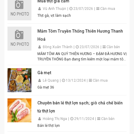
Mua thịt gia cầm
Vũ Anh Thuận
|
23/07/2026
|
Cần mua
Thịt gà, vịt làm sạch
Mắm Tôm Truyền Thống Thiên Hương Thanh
Hoá
Đồng Xuân Thành
|
23/07/2026
|
Cần bán
MẮM TÔM AN QUÝ THIÊN HƯƠNG – ĐẬM ĐÀ HƯƠNG VỊ
TRUYỀN THỐNG Bạn đang tìm kiếm một loại mắm tôm
thơm ngon, chuẩn vị để chế biến các món ăn hấp dẫn?
Mắm tôm An Quý Thiên Hương chính là lựa chọn hoàn
Gà mẹt
hảo cho mọi gia đình Việt. Được sản xuất từ tôm tươi
Lê Quang
|
13/12/2024
|
Cần mua
tuyển chọn theo quy trình lên men truyền thống. Màu
tím đặc trưng, hương thơm tự nhiên, vị đậm đà hài
Gà mẹt 36
hòa. Thích hợp để pha chấm bún đậu mắm tôm, thịt
luộc, lòng dồi, hoặc làm gia vị cho các món xào, nấu.
Đóng gói tiện lợi, đảm bảo vệ sinh an toàn thực phẩm.
Chuyên bán lẻ thịt lợn sạch; giò chả chế biến
Điểm nổi bật của Mắm Tôm An Quý Thiên Hương:
từ thịt lợn
Hương vị thơm ngon chuẩn truyền thống. Độ sánh
mịn, màu sắc đẹp mắt. Dễ pha chế, dễ sử dụng. Phù
Hoàng Thị Nga
|
29/11/2024
|
Cần bán
hợp cho gia đình, quán ăn và nhà hàng. Chỉ cần thêm
Bán lẻ thịt lợn
một chút đường, chanh, ớt và đánh bông là bạn đã có