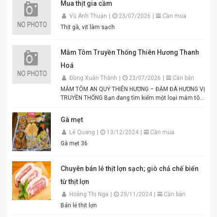
Mua thịt gia cầm
Vũ Anh Thuận
|
23/07/2026
|
Cần mua
Thịt gà, vịt làm sạch
Mắm Tôm Truyền Thống Thiên Hương Thanh
Hoá
Đồng Xuân Thành
|
23/07/2026
|
Cần bán
MẮM TÔM AN QUÝ THIÊN HƯƠNG – ĐẬM ĐÀ HƯƠNG VỊ
TRUYỀN THỐNG Bạn đang tìm kiếm một loại mắm tôm
thơm ngon, chuẩn vị để chế biến các món ăn hấp dẫn?
Mắm tôm An Quý Thiên Hương chính là lựa chọn hoàn
Gà mẹt
hảo cho mọi gia đình Việt. Được sản xuất từ tôm tươi
Lê Quang
|
13/12/2024
|
Cần mua
tuyển chọn theo quy trình lên men truyền thống. Màu
tím đặc trưng, hương thơm tự nhiên, vị đậm đà hài
Gà mẹt 36
hòa. Thích hợp để pha chấm bún đậu mắm tôm, thịt
luộc, lòng dồi, hoặc làm gia vị cho các món xào, nấu.
Đóng gói tiện lợi, đảm bảo vệ sinh an toàn thực phẩm.
Chuyên bán lẻ thịt lợn sạch; giò chả chế biến
Điểm nổi bật của Mắm Tôm An Quý Thiên Hương:
từ thịt lợn
Hương vị thơm ngon chuẩn truyền thống. Độ sánh
mịn, màu sắc đẹp mắt. Dễ pha chế, dễ sử dụng. Phù
Hoàng Thị Nga
|
29/11/2024
|
Cần bán
hợp cho gia đình, quán ăn và nhà hàng. Chỉ cần thêm
Bán lẻ thịt lợn
một chút đường, chanh, ớt và đánh bông là bạn đã có