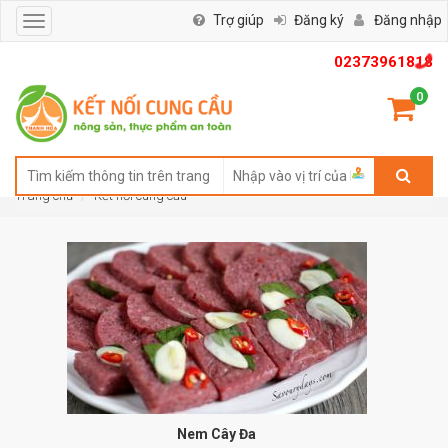
Trợ giúp
Đăng ký
Đăng nhập
Toggle
navigation
02373961818
0
Trang chủ
Kết nối cung cầu
Nem Cây Đa