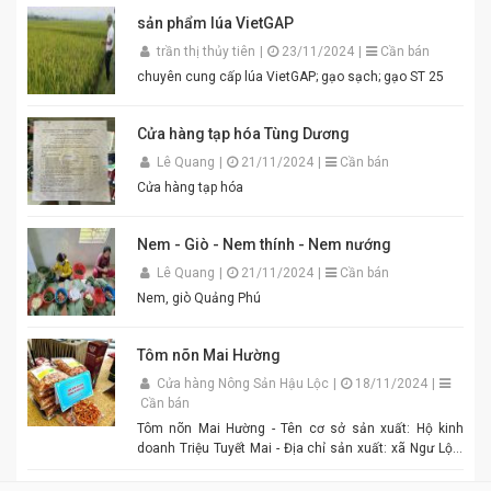
ngay bát mắm tôm thơm ngon khó cưỡng cho món
sản phẩm lúa VietGAP
bún đậu chuẩn vị. Cam kết sản phẩm chất lượng,
đóng gói cẩn thận. Giao hàng nhanh toàn quốc. Đặt
trần thị thủy tiên
|
23/11/2024
|
Cần bán
mua ngay hôm nay để thưởng thức hương vị mắm
chuyên cung cấp lúa VietGAP; gạo sạch; gạo ST 25
tôm đậm đà, chuẩn vị quê hương cùng An Quý Thiên
Hương! #MamTomAnQuyThienHuong #MamTom
#BunDauMamTom #GiaViTruyenThong
Cửa hàng tạp hóa Tùng Dương
#DacSanVietNam #TikTokShop #AnQuyThienHuong
Lê Quang
|
21/11/2024
|
Cần bán
Cửa hàng tạp hóa
Nem - Giò - Nem thính - Nem nướng
Lê Quang
|
21/11/2024
|
Cần bán
Nem, giò Quảng Phú
Tôm nõn Mai Hường
Cửa hàng Nông Sản Hậu Lộc
|
18/11/2024
|
Cần bán
Tôm nõn Mai Hường - Tên cơ sở sản xuất: Hộ kinh
doanh Triệu Tuyết Mai - Địa chỉ sản xuất: xã Ngư Lộc,
huyện Hậu Lộc. - Điện thoại: 0977.886.039 - Chủ cơ sở:
Triệu Tuyết Mai - Mô tả sản phẩm: là sản phẩm OCOP. -