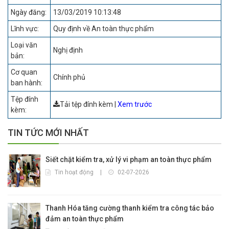
Ngày đăng:
13/03/2019 10:13:48
Lĩnh vực:
Quy định về An toàn thực phẩm
Loại văn
Nghị định
bản:
Cơ quan
Chính phủ
ban hành:
Tệp đính
Tải tệp đính kèm
|
Xem trước
kèm:
TIN TỨC MỚI NHẤT
Siết chặt kiểm tra, xử lý vi phạm an toàn thực phẩm
Tin hoạt động
|
02-07-2026
Thanh Hóa tăng cường thanh kiểm tra công tác bảo
đảm an toàn thực phẩm