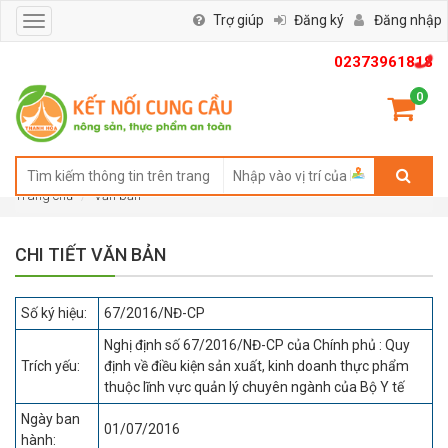
Trợ giúp
Đăng ký
Đăng nhập
Toggle
navigation
02373961818
0
Trang chủ
Văn bản
CHI TIẾT VĂN BẢN
Số ký hiệu:
67/2016/NĐ-CP
Nghị định số 67/2016/NĐ-CP của Chính phủ : Quy
Trích yếu:
định về điều kiện sản xuất, kinh doanh thực phẩm
thuộc lĩnh vực quản lý chuyên ngành của Bộ Y tế
Ngày ban
01/07/2016
hành: