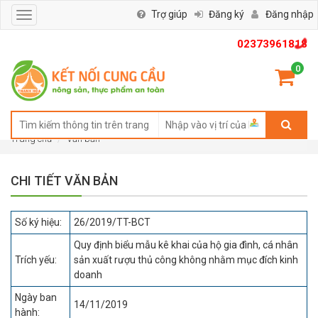
Trợ giúp
Đăng ký
Đăng nhập
Toggle
navigation
02373961818
0
Trang chủ
Văn bản
CHI TIẾT VĂN BẢN
Số ký hiệu:
26/2019/TT-BCT
Quy định biểu mẫu kê khai của hộ gia đình, cá nhân
Trích yếu:
sản xuất rượu thủ công không nhằm mục đích kinh
doanh
Ngày ban
14/11/2019
hành: