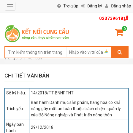
Trợ giúp
Đăng ký
Đăng nhập
Toggle
navigation
02373961818
0
Trang chủ
Văn bản
CHI TIẾT VĂN BẢN
Số ký hiệu:
14/2018/TT-BNNPTNT
Ban hành Danh mục sản phẩm, hang hóa có khả
Trích yếu:
năng gây mất an toàn thuộc trách nhiệm quản lý
của Bộ Nông nghiệp và Phát triển nông thôn
Ngày ban
29/12/2018
hành: