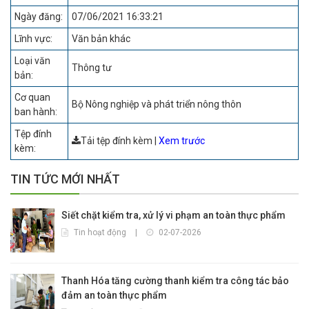
Ngày đăng:
07/06/2021 16:33:21
Lĩnh vực:
Văn bản khác
Loại văn
Thông tư
bản:
Cơ quan
Bộ Nông nghiệp và phát triển nông thôn
ban hành:
Tệp đính
Tải tệp đính kèm
|
Xem trước
kèm:
TIN TỨC MỚI NHẤT
Siết chặt kiểm tra, xử lý vi phạm an toàn thực phẩm
Tin hoạt động
|
02-07-2026
Thanh Hóa tăng cường thanh kiểm tra công tác bảo
đảm an toàn thực phẩm