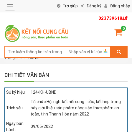
Trợ giúp
Đăng ký
Đăng nhập
Toggle
navigation
02373961818
0
Trang chủ
Văn bản
CHI TIẾT VĂN BẢN
Số ký hiệu:
124/KH-UBND
Tổ chức Hội nghị kết nối cung - cầu, kết hợp trưng
Trích yếu:
bày giới thiệu sản phẩm nông sản thực phẩm an
toàn, tỉnh Thanh Hóa năm 2022
Ngày ban
09/05/2022
hành: