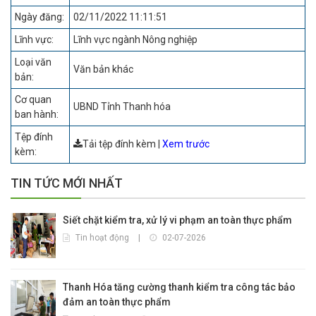
Ngày đăng:
02/11/2022 11:11:51
Lĩnh vực:
Lĩnh vực ngành Nông nghiệp
Loại văn
Văn bản khác
bản:
Cơ quan
UBND Tỉnh Thanh hóa
ban hành:
Tệp đính
Tải tệp đính kèm
|
Xem trước
kèm:
TIN TỨC MỚI NHẤT
Siết chặt kiểm tra, xử lý vi phạm an toàn thực phẩm
Tin hoạt động
|
02-07-2026
Thanh Hóa tăng cường thanh kiểm tra công tác bảo
đảm an toàn thực phẩm