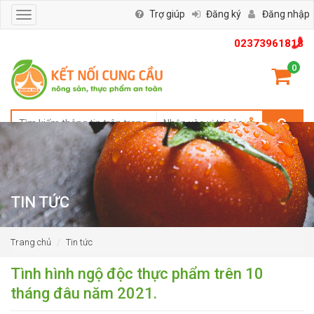
Trợ giúp
Đăng ký
Đăng nhập
Toggle
navigation
02373961818
0
TIN TỨC
Trang chủ
Tin tức
Tình hình ngộ độc thực phẩm trên 10
tháng đâu năm 2021.