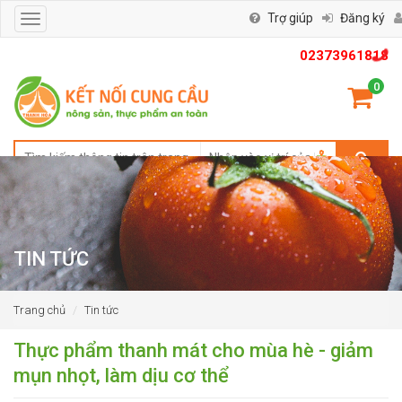
Trợ giúp
Đăng ký
Toggle
navigation
02373961818
0
TIN TỨC
Trang chủ
Tin tức
Thực phẩm thanh mát cho mùa hè - giảm
mụn nhọt, làm dịu cơ thể