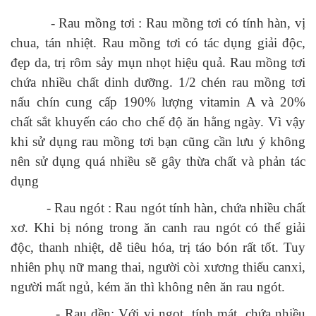
- Rau mồng tơi : Rau mồng tơi có tính hàn, vị
chua, tán nhiệt. Rau mồng tơi có tác dụng giải độc,
đẹp da, trị rôm sảy mụn nhọt hiệu quả. Rau mồng tơi
chứa nhiều chất dinh dưỡng. 1/2 chén rau mồng tơi
nấu chín cung cấp 190% lượng vitamin A và 20%
chất sắt khuyến cáo cho chế độ ăn hằng ngày. Vì vậy
khi sử dụng rau mồng tơi bạn cũng cần lưu ý không
nên sử dụng quá nhiều sẽ gây thừa chất và phản tác
dụng
- Rau ngót : Rau ngót tính hàn, chứa nhiều chất
xơ. Khi bị nóng trong ăn canh rau ngót có thể giải
độc, thanh nhiệt, dễ tiêu hóa, trị táo bón rất tốt. Tuy
nhiên phụ nữ mang thai, người còi xương thiếu canxi,
người mất ngủ, kém ăn thì không nên ăn rau ngót.
- Rau dền: Với vị ngọt, tính mát, chứa nhiều