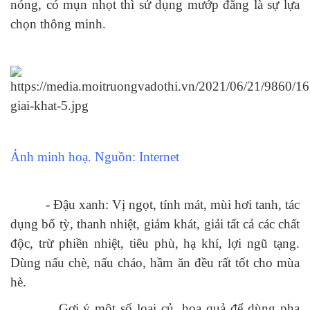
nóng, có mụn nhọt thì sử dụng mướp đắng là sự lựa
chọn thông minh.
Ảnh minh hoạ. Nguồn: Internet
- Đậu xanh: Vị ngọt, tính mát, mùi hơi tanh, tác
dụng bổ tỳ, thanh nhiệt, giảm khát, giải tất cả các chất
độc, trừ phiền nhiệt, tiêu phù, hạ khí, lợi ngũ tạng.
Dùng nấu chè, nấu cháo, hầm ăn đều rất tốt cho mùa
hè.
Gợi ý một số loại củ, hoa quả để dùng pha