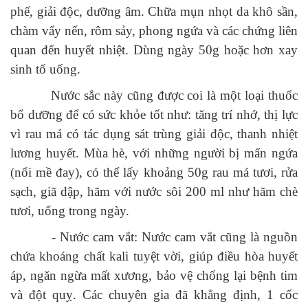
phế, giải độc, dưỡng âm. Chữa mụn nhọt da khô sần,
chàm vẩy nến, rôm sảy, phong ngứa và các chứng liên
quan đến huyết nhiệt. Dùng ngày 50g hoặc hơn xay
sinh tố uống.
Nước sắc này cũng được coi là một loại thuốc
bổ dưỡng để có sức khỏe tốt như: tăng trí nhớ, thị lực
vì rau má có tác dụng sát trùng giải độc, thanh nhiệt
lương huyết. Mùa hè, với những người bị mẩn ngứa
(nổi mề đay), có thể lấy khoảng 50g rau má tươi, rửa
sạch, giã dập, hãm với nước sôi 200 ml như hãm chè
tươi, uống trong ngày.
- Nước cam vắt: Nước cam vắt cũng là nguồn
chứa khoáng chất kali tuyệt vời, giúp điều hòa huyết
áp, ngăn ngừa mất xương, bảo vệ chống lại bệnh tim
và đột quỵ. Các chuyên gia đã khẳng định, 1 cốc