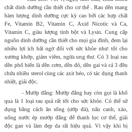
chất dinh dưỡng cần thiết cho cơ thể . Rau dền mang
hàm lượng dinh dưỡng cực kỳ cao bởi các hợp chất
Fe, Vitamin B2, Vitamin C, Axid Nicotic và Ca,
Vitamin C, giàu lượng tinh bột và Lysin. Cung cấp
nguồn dinh dưỡng cần thiết cho mọi gia đình, đem lại
nhiều lợi ích bất ngờ đối với sức khỏe như: tốt cho
xương khớp, giảm viêm, ngừa ung thư. Có 3 loại rau
dền phổ biến là dền cơm, dền đỏ, dền gai và cả 3 đều
chứa nhiều sterol cùng các axit béo, có tác dụng thanh
nhiệt, giải độc.
- Mướp đắng: Mướp đắng hay còn gọi là khổ
qua là 1 loại rau quả rất tốt cho sức khỏe. Có thể sử
dụng bằng cách ăn sống (ướp đá), nấu canh, xào,
uống nước ép mướp đắng để thanh lọc cơ thể, giải
độc gan và làm đẹp da rất hiệu quả. Vì vậy khi bị