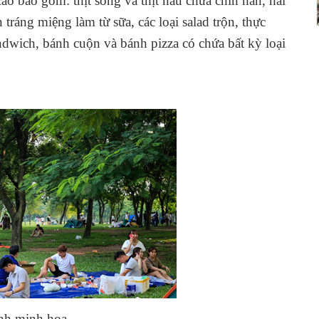
o bao gồm: thịt sống và thịt nấu chưa chín hẳn, hải
tráng miệng làm từ sữa, các loại salad trộn, thực
dwich, bánh cuộn và bánh pizza có chứa bất kỳ loại
nh minh họa