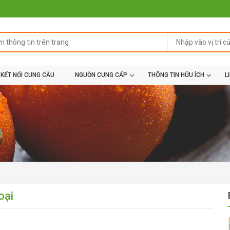
KẾT NỐI CUNG CẦU
NGUỒN CUNG CẤP
THÔNG TIN HỮU ÍCH
L
oại