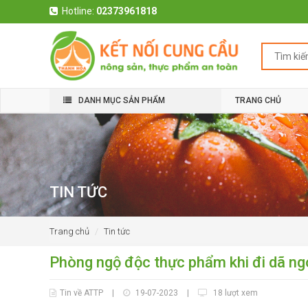
Hotline:
02373961818
DANH MỤC SẢN PHẨM
TRANG CHỦ
TIN TỨC
Trang chủ
Tin tức
Phòng ngộ độc thực phẩm khi đi dã ng
Tin về ATTP
|
19-07-2023
|
18 lượt xem