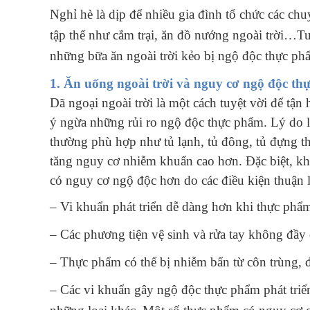
Nghỉ hè là dịp để nhiều gia đình tổ chức các c
tập thể như cắm trại, ăn đồ nướng ngoài trời…Tu
những bữa ăn ngoài trời kẻo bị ngộ độc thực ph
1. Ăn uống ngoài trời và nguy cơ ngộ độc t
Dã ngoại ngoài trời là một cách tuyệt vời để tậ
ý ngừa những rủi ro ngộ độc thực phẩm. Lý do l
thường phù hợp như tủ lạnh, tủ đông, tủ đựng th
tăng nguy cơ nhiễm khuẩn cao hơn. Đặc biệt, khi 
có nguy cơ ngộ độc hơn do các điều kiện thuận l
– Vi khuẩn phát triển dễ dàng hơn khi thực phẩ
– Các phương tiện vệ sinh và rửa tay không đầy
– Thực phẩm có thể bị nhiễm bẩn từ côn trùng, đ
– Các vi khuẩn gây ngộ độc thực phẩm phát triển