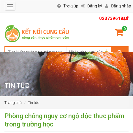
Trợ giúp
Đăng ký
Đăng nhập
Toggle
navigation
02373961818
0
TIN TỨC
Trang chủ
Tin tức
Phòng chống nguy cơ ngộ độc thực phẩm
trong trường học