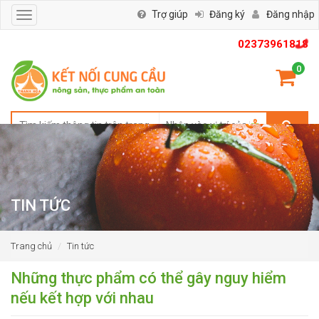
Trợ giúp
Đăng ký
Đăng nhập
Toggle
navigation
02373961818
0
TIN TỨC
Trang chủ
Tin tức
Những thực phẩm có thể gây nguy hiểm
nếu kết hợp với nhau