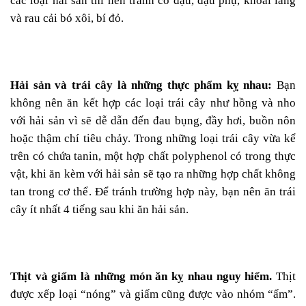
các loại hải sản thì nên tránh có đậu, đậu phụ, khoai lang
và rau cải bó xôi, bí đỏ.
Hải sản và trái cây là những thực phẩm kỵ nhau:
Bạn
không nên ăn kết hợp các loại trái cây như hồng và nho
với hải sản vì sẽ dễ dẫn đến đau bụng, đầy hơi, buồn nôn
hoặc thậm chí tiêu chảy. Trong những loại trái cây vừa kể
trên có chứa tanin, một hợp chất polyphenol có trong thực
vật, khi ăn kèm với hải sản sẽ tạo ra những hợp chất không
tan trong cơ thể. Để tránh trường hợp này, bạn nên ăn trái
cây ít nhất 4 tiếng sau khi ăn hải sản.
Thịt và giấm là những món ăn kỵ nhau nguy hiểm.
Thịt
được xếp loại “nóng” và giấm cũng được vào nhóm “ấm”.