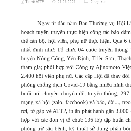
Tin về ATTP
|
21-06-2021
|
2 lượt xem
Ngay từ đầu năm Ban Thường vụ Hội Liên hi
hoạch tuyên truyền thực hiện công tác bảo đả
thể cán bộ, hội viên, phụ nữ thực hiện. Qua 6 t
nhất định như: Tổ chức 04 cuộc truyền thông
huyện Nông Cống, Yên Định, Triệu Sơn, Thạch
tham gia; phối hợp với Công ty Ajinomoto Vi
2.400 hội viên phụ nữ. Các cấp Hội đã thay đổi
phòng chống dịch Covid-19 bằng nhiều hình thứ
buổi nói chuyện chuyên đề, truyền thông, 297 
mạng xã hội (zalo, facebook) và báo, đài..., tr
rơi, tờ gấp về ATTP, in ấn phát hành gần 3.000 
hợp với các đơn vị tổ chức 136 lớp tập huấn c
phòng trừ sâu bệnh, kỹ thuật sử dụng phân bón