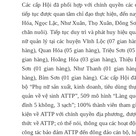
Các cấp Hội đã phối hợp với chính quyền các c
tiếp tục được quan tâm chỉ đạo thực hiện, đến n
Hóa, Ngọc Lặc, Như Xuân, Thọ Xuân, Đông Sơn
chăn nuôi). Tiếp tục duy trì và phát huy hiệu 
nữ quản lý tại các huyện Vĩnh Lộc (07 gian hà
hàng), Quan Hóa (05 gian hàng), Triệu Sơn (05
gian hàng), Hoằng Hóa (03 gian hàng), Thiệu
Sơn (01 gian hàng), Như Thanh (01 gian hàn
hàng), Bỉm Sơn (01 gian hàng). Các cấp Hội đã
bộ “Phụ nữ sản xuất, kinh doanh, tiêu dùng th
quản về vệ sinh ATTP”, 509 mô hình “Làng quê 
đình 5 không, 3 sạch”; 100% thành viên tham gi
kiện về ATTP với chính quyền địa phương, được
thức về ATTP; có thể nói, thông qua các hoạt đ
công tác bảo đảm ATTP đến đông đảo cán bộ, hộ