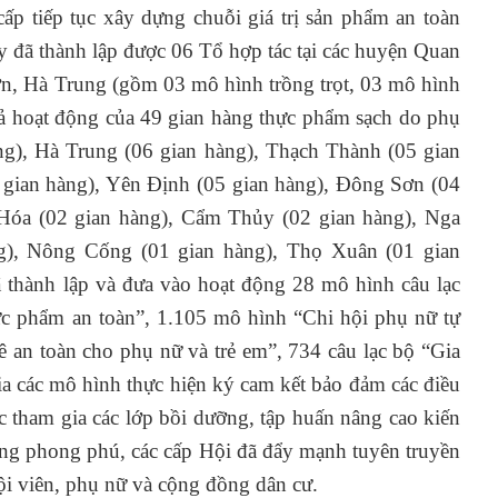
ấp tiếp tục xây dựng chuỗi giá trị sản phẩm an toàn
ay đã thành lập được 06 Tổ hợp tác tại các huyện Quan
, Hà Trung (gồm 03 mô hình trồng trọt, 03 mô hình
quả hoạt động của 49 gian hàng thực phẩm sạch do phụ
ng), Hà Trung (06 gian hàng), Thạch Thành (05 gian
 gian hàng), Yên Định (05 gian hàng), Đông Sơn (04
 Hóa (02 gian hàng), Cẩm Thủy (02 gian hàng), Nga
g), Nông Cống (01 gian hàng), Thọ Xuân (01 gian
 thành lập và đưa vào hoạt động 28 mô hình câu lạc
ực phẩm an toàn”, 1.105 mô hình “Chi hội phụ nữ tự
an toàn cho phụ nữ và trẻ em”, 734 câu lạc bộ “Gia
a các mô hình thực hiện ký cam kết bảo đảm các điều
 tham gia các lớp bồi dưỡng, tập huấn nâng cao kiến
ộng phong phú, các cấp Hội đã đẩy mạnh tuyên truyền
i viên, phụ nữ và cộng đồng dân cư.