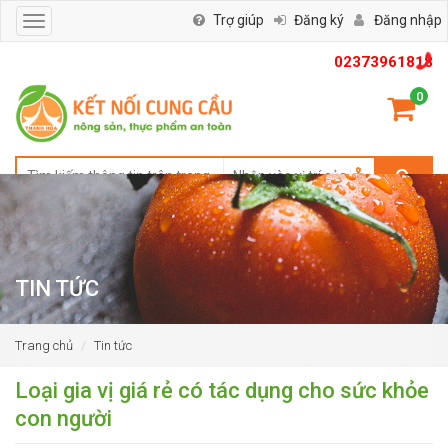
Trợ giúp
Đăng ký
Đăng nhập
Toggle
navigation
02373961818
0
TIN TỨC
Trang chủ
Tin tức
Loại gia vị giá rẻ có tác dụng cho sức khỏe
con người