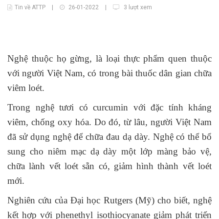
Tin về ATTP
|
26-01-2022
|
3 lượt xem
Nghệ thuộc họ gừng, là loại thực phẩm quen thuộc
với người Việt Nam, có trong bài thuốc dân gian chữa
viêm loét.
Trong nghệ tươi có curcumin với đặc tính kháng
viêm, chống oxy hóa. Do đó, từ lâu, người Việt Nam
đã sử dụng nghệ để chữa đau dạ dày. Nghệ có thể bổ
sung cho niêm mạc dạ dày một lớp màng bảo vệ,
chữa lành vết loét sẵn có, giảm hình thành vết loét
mới.
Nghiên cứu của Đại học Rutgers (Mỹ) cho biết, nghệ
kết hợp với phenethyl isothiocyanate giảm phát triển