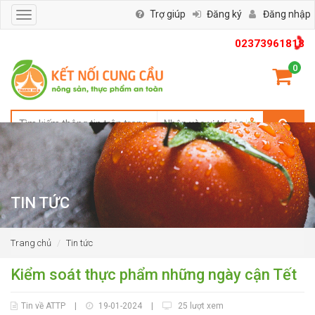
Trợ giúp
Đăng ký
Đăng nhập
Toggle
navigation
02373961818
0
TIN TỨC
Trang chủ
Tin tức
Kiểm soát thực phẩm những ngày cận Tết
Tin về ATTP
|
19-01-2024
|
25 lượt xem