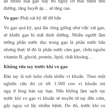
ăn nhiều loại gạo này thì nguy cơ mắc bệnh tiểu
đường, tăng huyết áp… sẽ tăng cao.
Vo gạo:
Phải xát kỹ để đỡ bẩn
Vo gạo quá kỹ, quá lâu cũng giống như việc xát gạo,
sẽ khiến gạo bị mất dinh dưỡng. Nhiều người lầm
tưởng phần nước đục trong gạo là phần nước bẩn
nhưng thực tế đó là phần nước cám gạo, chứa nguồn
vitamin B, glucid, protein, lipid, chất khoáng…
Không rửa tay trước khi vo gạo
Bàn tay là nơi luôn chứa nhiều vi khuẩn. Theo một
nghiên cứu thì có tới 1.500 con vi khuẩn trú
ngụ ở lòng bàn tay bạn. Nếu không làm sạch tay
trước khi
vo gạo
vi khuẩn sẽ truyền từ tay đến cơm,
gây nguy cơ lây nhiễm bệnh. Do đó, trước khi vo