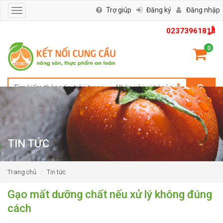
Trợ giúp
Đăng ký
Đăng nhập
Toggle
navigation
02373961818
0
TIN TỨC
Trang chủ
Tin tức
Gạo mất dưỡng chất nếu xử lý không đúng
cách