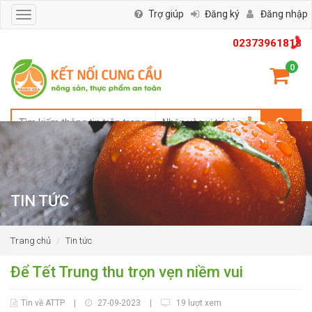
Trợ giúp
Đăng ký
Đăng nhập
Toggle
navigation
02373961818
0
TIN TỨC
Trang chủ
Tin tức
Để Tết Trung thu trọn vẹn niềm vui
Tin về ATTP
|
27-09-2023
|
19 lượt xem