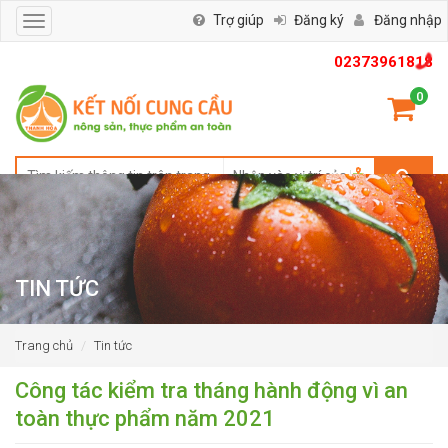
Trợ giúp
Đăng ký
Đăng nhập
Toggle
navigation
02373961818
0
TIN TỨC
Trang chủ
Tin tức
Công tác kiểm tra tháng hành động vì an
toàn thực phẩm năm 2021