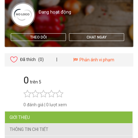
Đang hoạt động
THEO DÕI
CHAT NGAY
Đã thích
(0)
|
Phản ánh vi phạm
0
trên 5
0 đánh giá
|
0 lượt xem
GIỚI THIỆU
THÔNG TIN CHI TIẾT