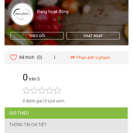
Đang hoạt động
THEO DÕI
CHAT NGAY
Đã thích
(0)
|
Phản ánh vi phạm
0
trên 5
0 đánh giá
|
0 lượt xem
GIỚI THIỆU
THÔNG TIN CHI TIẾT