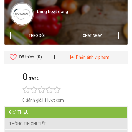
Đang hoạt động
THEO DÕI
CHAT NGAY
Đã thích
(0)
|
Phản ánh vi phạm
0
trên 5
0 đánh giá
|
1 lượt xem
GIỚI THIỆU
THÔNG TIN CHI TIẾT