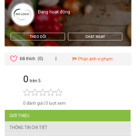
Đang hoạt động
THEO DÕI
CHAT NGAY
Đã thích
(0)
|
Phản ánh vi phạm
0
trên 5
0 đánh giá
|
0 lượt xem
GIỚI THIỆU
THÔNG TIN CHI TIẾT