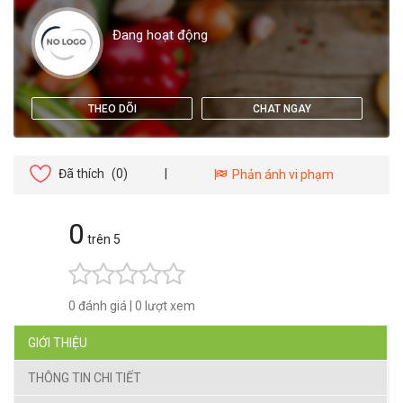
Đang hoạt động
THEO DÕI
CHAT NGAY
Đã thích
(0)
|
Phản ánh vi phạm
0
trên 5
0 đánh giá
|
0 lượt xem
GIỚI THIỆU
THÔNG TIN CHI TIẾT