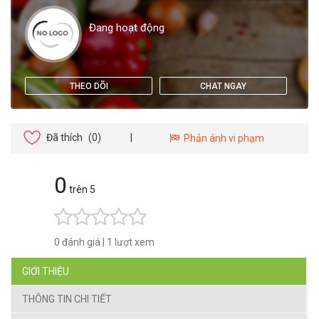
Đang hoạt động
THEO DÕI
CHAT NGAY
Đã thích
(0)
|
Phản ánh vi phạm
0
trên 5
0 đánh giá
|
1 lượt xem
GIỚI THIỆU
THÔNG TIN CHI TIẾT