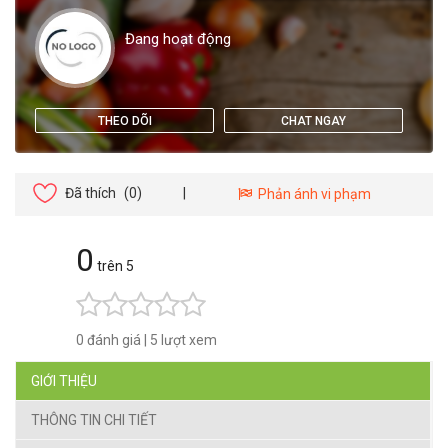
Đang hoạt động
THEO DÕI
CHAT NGAY
Đã thích
(0)
|
Phản ánh vi phạm
0
trên 5
0 đánh giá
|
5 lượt xem
GIỚI THIỆU
THÔNG TIN CHI TIẾT