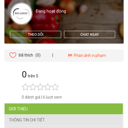
Đang hoạt động
THEO DÕI
CHAT NGAY
Đã thích
(0)
|
Phản ánh vi phạm
0
trên 5
0 đánh giá
|
6 lượt xem
GIỚI THIỆU
THÔNG TIN CHI TIẾT