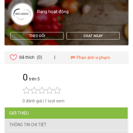
Đang hoạt động
THEO DÕI
CHAT NGAY
Đã thích
(0)
|
Phản ánh vi phạm
0
trên 5
0 đánh giá
|
1 lượt xem
GIỚI THIỆU
THÔNG TIN CHI TIẾT