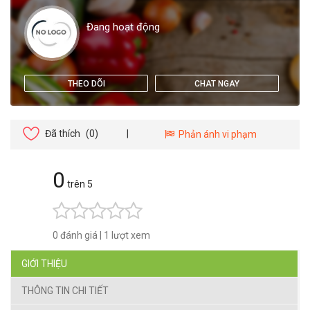
Đang hoạt động
THEO DÕI
CHAT NGAY
Đã thích
(0)
|
Phản ánh vi phạm
0
trên 5
0 đánh giá
|
1 lượt xem
GIỚI THIỆU
THÔNG TIN CHI TIẾT