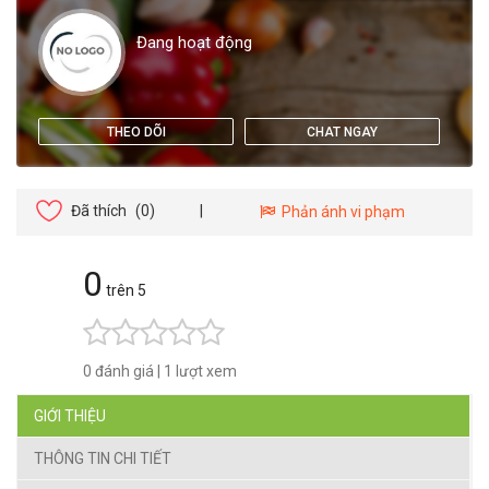
Đang hoạt động
THEO DÕI
CHAT NGAY
Đã thích
(0)
|
Phản ánh vi phạm
0
trên 5
0 đánh giá
|
1 lượt xem
GIỚI THIỆU
THÔNG TIN CHI TIẾT