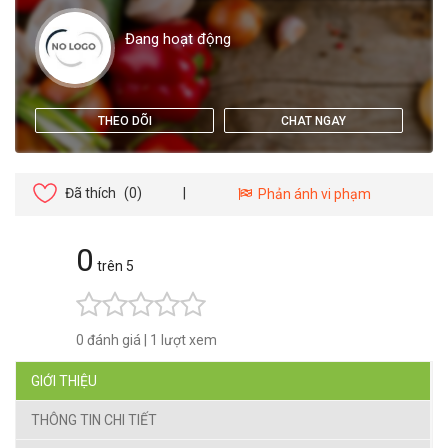
Đang hoạt động
THEO DÕI
CHAT NGAY
Đã thích
(0)
|
Phản ánh vi phạm
0
trên 5
0 đánh giá
|
1 lượt xem
GIỚI THIỆU
THÔNG TIN CHI TIẾT