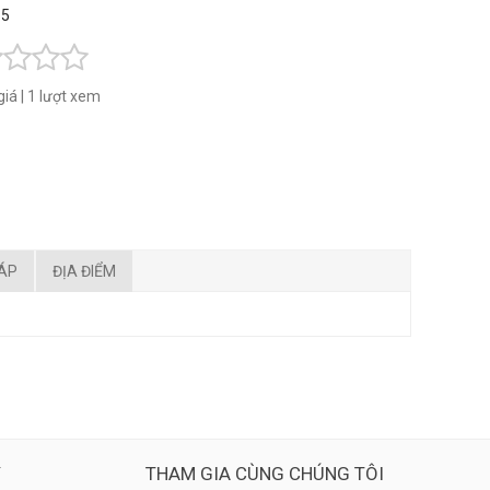
 5
giá
|
1 lượt xem
ĐÁP
ĐỊA ĐIỂM
Ý
THAM GIA CÙNG CHÚNG TÔI