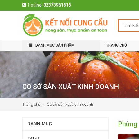
Hotline:
02373961818
DANH MỤC SẢN PHẨM
TRANG CHỦ
CƠ SỞ SẢN XUẤT KINH DOANH
Trang chủ
Cơ sở sản xuất kinh doanh
Phùng 
DANH MỤC