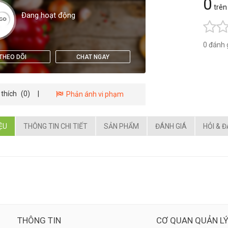
0
trên
Đang hoạt động
0 đánh 
THEO DÕI
CHAT NGAY
 thích
(0)
|
Phản ánh vi phạm
IỆU
THÔNG TIN CHI TIẾT
SẢN PHẨM
ĐÁNH GIÁ
HỎI & 
THÔNG TIN
CƠ QUAN QUẢN L