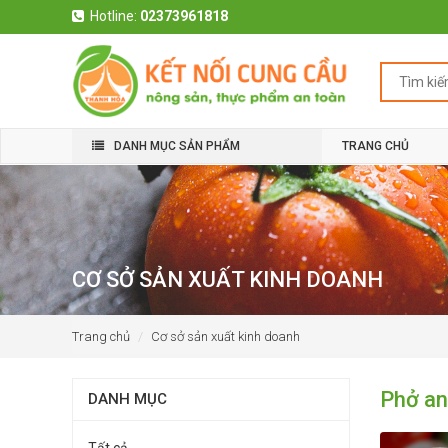
Hotline:
02373961818
DANH MỤC SẢN PHẨM
TRANG CHỦ
CƠ SỞ SẢN XUẤT KINH DOANH
Trang chủ
Cơ sở sản xuất kinh doanh
Phở an
DANH MỤC