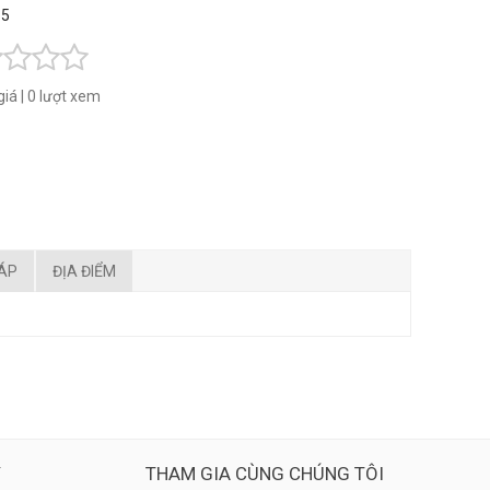
 5
giá
|
0 lượt xem
ĐÁP
ĐỊA ĐIỂM
Ý
THAM GIA CÙNG CHÚNG TÔI