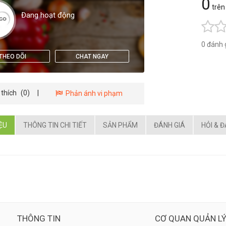
0
trên
Đang hoạt động
0 đánh 
THEO DÕI
CHAT NGAY
 thích
(0)
|
Phản ánh vi phạm
IỆU
THÔNG TIN CHI TIẾT
SẢN PHẨM
ĐÁNH GIÁ
HỎI & 
THÔNG TIN
CƠ QUAN QUẢN L