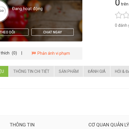
0
trên
Đang hoạt động
0 đánh 
THEO DÕI
CHAT NGAY
 thích
(0)
|
Phản ánh vi phạm
IỆU
THÔNG TIN CHI TIẾT
SẢN PHẨM
ĐÁNH GIÁ
HỎI & 
THÔNG TIN
CƠ QUAN QUẢN L