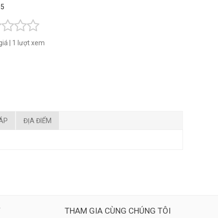
 5
giá
|
1 lượt xem
ĐÁP
ĐỊA ĐIỂM
Ý
THAM GIA CÙNG CHÚNG TÔI