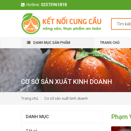
Hotline:
02373961818
DANH MỤC SẢN PHẨM
TRANG CHỦ
CƠ SỞ SẢN XUẤT KINH DOANH
Trang chủ
Cơ sở sản xuất kinh doanh
Phạm 
DANH MỤC