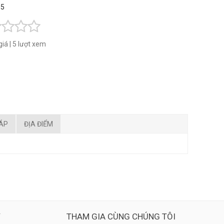
 5
giá
|
5 lượt xem
ĐÁP
ĐỊA ĐIỂM
Ý
THAM GIA CÙNG CHÚNG TÔI