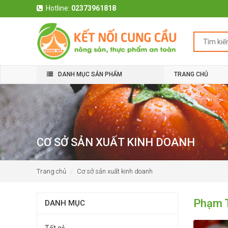
Hotline:
02373961818
DANH MỤC SẢN PHẨM
TRANG CHỦ
CƠ SỞ SẢN XUẤT KINH DOANH
Trang chủ
Cơ sở sản xuất kinh doanh
Phạm 
DANH MỤC