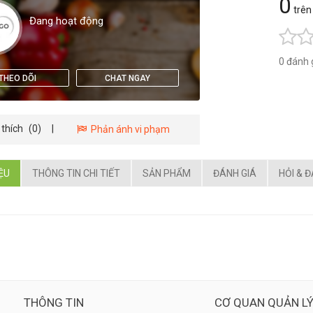
0
trên
Đang hoạt động
0 đánh 
THEO DÕI
CHAT NGAY
 thích
(0)
|
Phản ánh vi phạm
IỆU
THÔNG TIN CHI TIẾT
SẢN PHẨM
ĐÁNH GIÁ
HỎI & 
THÔNG TIN
CƠ QUAN QUẢN L