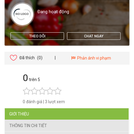
Đang hoạt động
THEO DÕI
CHAT NGAY
Đã thích
(0)
|
Phản ánh vi phạm
0
trên 5
0 đánh giá
|
3 lượt xem
GIỚI THIỆU
THÔNG TIN CHI TIẾT