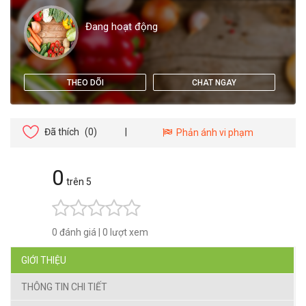
Đang hoạt động
THEO DÕI
CHAT NGAY
Đã thích
(0)
|
Phản ánh vi phạm
0
trên 5
0 đánh giá
|
0 lượt xem
GIỚI THIỆU
THÔNG TIN CHI TIẾT