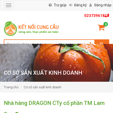
Trợ giúp
Đăng ký
Đăng nhập
Toggle
navigation
02373961818
0
CƠ SỞ SẢN XUẤT KINH DOANH
Trang chủ
Cơ sở sản xuất kinh doanh
Nhà hàng DRAGON CTy cổ phần TM Lam