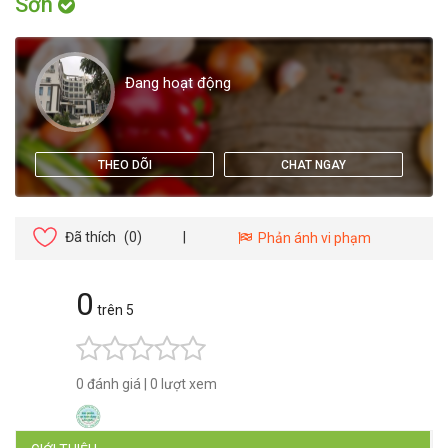
Sơn
Đang hoạt động
THEO DÕI
CHAT NGAY
Đã thích
(0)
|
Phản ánh vi phạm
0
trên 5
0 đánh giá
|
0 lượt xem