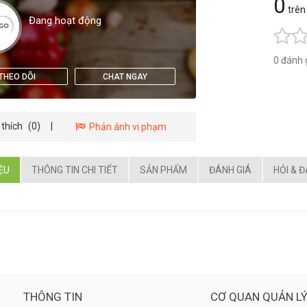
0
trên
Đang hoạt động
0 đánh 
THEO DÕI
CHAT NGAY
 thích
(0)
|
Phản ánh vi phạm
IỆU
THÔNG TIN CHI TIẾT
SẢN PHẨM
ĐÁNH GIÁ
HỎI & 
THÔNG TIN
CƠ QUAN QUẢN L