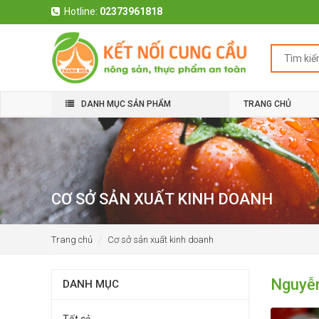
Hotline:
02373961818
DANH MỤC SẢN PHẨM
TRANG CHỦ
CƠ SỞ SẢN XUẤT KINH DOANH
Trang chủ
Cơ sở sản xuất kinh doanh
Nguyễ
DANH MỤC