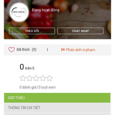
Đang hoạt động
THEO DÕI
CHAT NGAY
Đã thích
(0)
|
Phản ánh vi phạm
0
trên 5
0 đánh giá
|
0 lượt xem
GIỚI THIỆU
THÔNG TIN CHI TIẾT