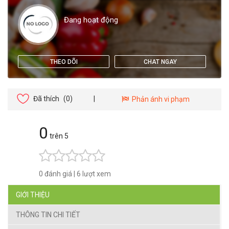
Đang hoạt động
THEO DÕI
CHAT NGAY
Đã thích
(0)
|
Phản ánh vi phạm
0
trên 5
0 đánh giá
|
6 lượt xem
GIỚI THIỆU
THÔNG TIN CHI TIẾT