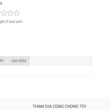
 5
giá
|
0 lượt xem
ĐÁP
ĐỊA ĐIỂM
Ý
THAM GIA CÙNG CHÚNG TÔI