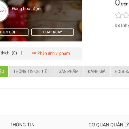
0
trên
Đang hoạt động
0 đánh 
THEO DÕI
CHAT NGAY
 thích
(0)
|
Phản ánh vi phạm
IỆU
THÔNG TIN CHI TIẾT
SẢN PHẨM
ĐÁNH GIÁ
HỎI & 
THÔNG TIN
CƠ QUAN QUẢN L