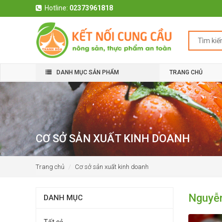
Hotline:
02373961818
DANH MỤC SẢN PHẨM
TRANG CHỦ
CƠ SỞ SẢN XUẤT KINH DOANH
Trang chủ
Cơ sở sản xuất kinh doanh
Nguyễ
DANH MỤC