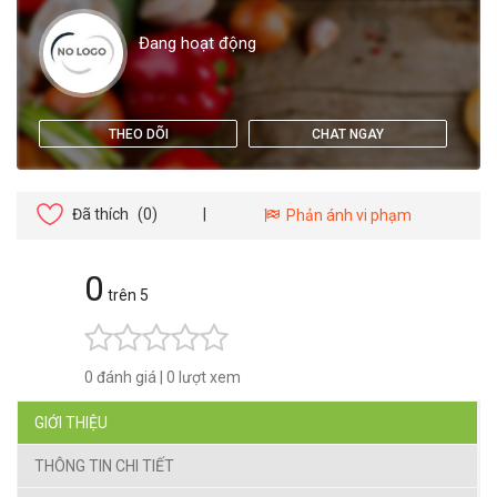
Đang hoạt động
THEO DÕI
CHAT NGAY
Đã thích
(0)
|
Phản ánh vi phạm
0
trên 5
0 đánh giá
|
0 lượt xem
GIỚI THIỆU
THÔNG TIN CHI TIẾT