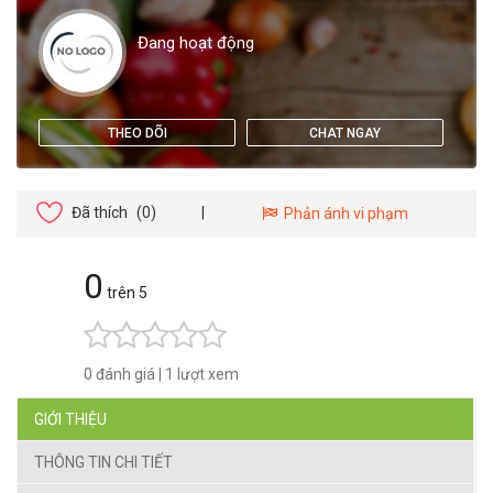
Đang hoạt động
THEO DÕI
CHAT NGAY
Đã thích
(0)
|
Phản ánh vi phạm
0
trên 5
0 đánh giá
|
1 lượt xem
GIỚI THIỆU
THÔNG TIN CHI TIẾT