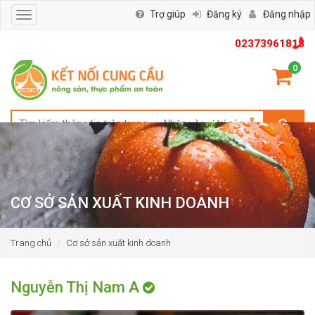
Trợ giúp
Đăng ký
Đăng nhập
Toggle
navigation
02373961818
0
CƠ SỞ SẢN XUẤT KINH DOANH
Trang chủ
Cơ sở sản xuất kinh doanh
Nguyễn Thị Nam A