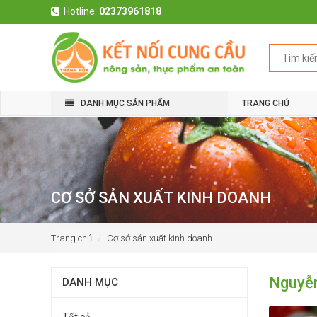
Hotline:
02373961818
DANH MỤC SẢN PHẨM
TRANG CHỦ
CƠ SỞ SẢN XUẤT KINH DOANH
Trang chủ
Cơ sở sản xuất kinh doanh
Nguyễn
DANH MỤC