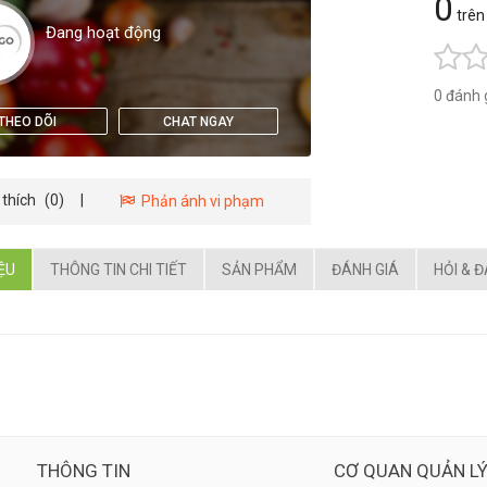
0
trên
Đang hoạt động
0 đánh 
THEO DÕI
CHAT NGAY
 thích
(0)
|
Phản ánh vi phạm
IỆU
THÔNG TIN CHI TIẾT
SẢN PHẨM
ĐÁNH GIÁ
HỎI & 
THÔNG TIN
CƠ QUAN QUẢN L