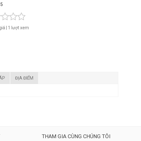
 5
giá
|
1 lượt xem
ĐÁP
ĐỊA ĐIỂM
Ý
THAM GIA CÙNG CHÚNG TÔI