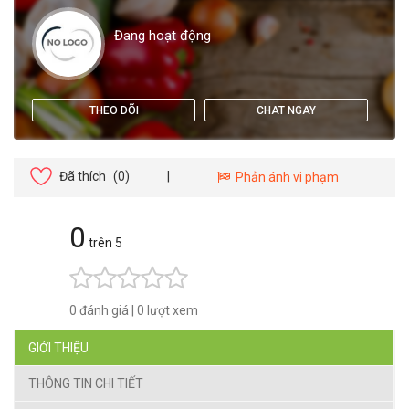
Đang hoạt động
THEO DÕI
CHAT NGAY
Đã thích
(0)
|
Phản ánh vi phạm
0
trên 5
0 đánh giá
|
0 lượt xem
GIỚI THIỆU
THÔNG TIN CHI TIẾT