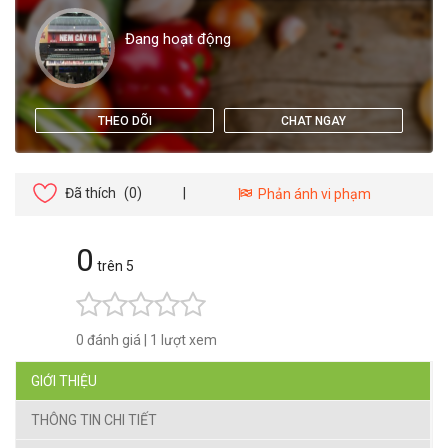
Đang hoạt động
THEO DÕI
CHAT NGAY
Đã thích
(0)
|
Phản ánh vi phạm
0
trên 5
0 đánh giá
|
1 lượt xem
GIỚI THIỆU
THÔNG TIN CHI TIẾT