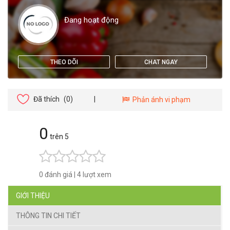
Đang hoạt động
THEO DÕI
CHAT NGAY
Đã thích
(0)
|
Phản ánh vi phạm
0
trên 5
0 đánh giá
|
4 lượt xem
GIỚI THIỆU
THÔNG TIN CHI TIẾT