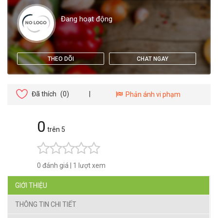
Đang hoạt động
THEO DÕI
CHAT NGAY
Đã thích
(0)
|
Phản ánh vi phạm
0
trên 5
0 đánh giá
|
1 lượt xem
GIỚI THIỆU
THÔNG TIN CHI TIẾT