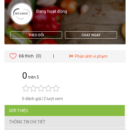
Đang hoạt động
THEO DÕI
CHAT NGAY
Đã thích
(0)
|
Phản ánh vi phạm
0
trên 5
0 đánh giá
|
2 lượt xem
GIỚI THIỆU
THÔNG TIN CHI TIẾT