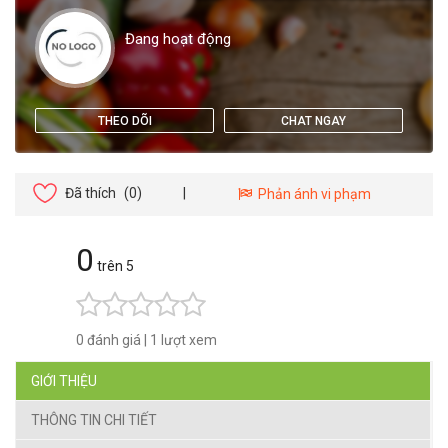
Đang hoạt động
THEO DÕI
CHAT NGAY
Đã thích
(0)
|
Phản ánh vi phạm
0
trên 5
0 đánh giá
|
1 lượt xem
GIỚI THIỆU
THÔNG TIN CHI TIẾT